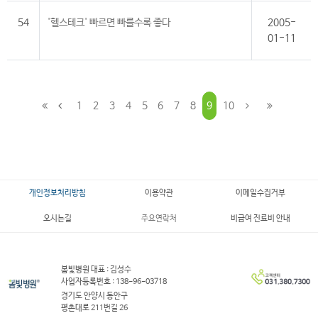
54
'헬스테크' 빠르면 빠를수록 좋다
2005-
01-11
1
2
3
4
5
6
7
8
9
10
개인정보처리방침
이용약관
이메일수집거부
오시는길
주요연락처
비급여 진료비 안내
봄빛병원 대표 : 김성수
사업자등록번호 : 138-96-03718
경기도 안양시 동안구
평촌대로 211번길 26