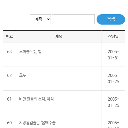
검색
번호
제목
작성일
63
노화를 막는 법
2005-
01-31
62
호두
2005-
01-25
61
비만 탈출의 천적, 야식
2005-
01-25
60
지방흡입술은 ‘몸매수술’
2005-