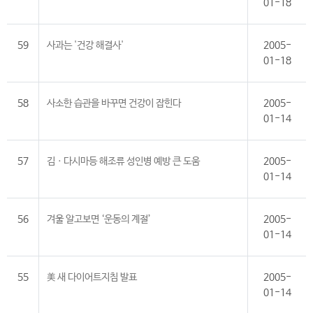
01-18
59
사과는 '건강 해결사'
2005-
01-18
58
사소한 습관을 바꾸면 건강이 잡힌다
2005-
01-14
57
김ㆍ다시마등 해조류 성인병 예방 큰 도움
2005-
01-14
56
겨울 알고보면 ‘운동의 계절’
2005-
01-14
55
美 새 다이어트지침 발표
2005-
01-14