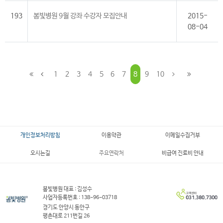
193
봄빛병원 9월 강좌 수강자 모집안내
2015-
08-04
1
2
3
4
5
6
7
8
9
10
개인정보처리방침
이용약관
이메일수집거부
오시는길
주요연락처
비급여 진료비 안내
봄빛병원 대표 : 김성수
사업자등록번호 : 138-96-03718
경기도 안양시 동안구
평촌대로 211번길 26