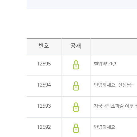
번호
공개
12595
혈압약 관련
12594
안녕하세요. 선생님~
12593
자궁내막소파술 이후 생
12592
안녕하세요