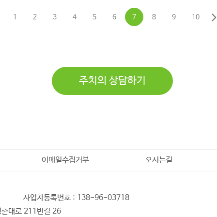
1
2
3
4
5
6
7
8
9
10
주치의 상담하기
이메일수집거부
오시는길
사업자등록번호 : 138-96-03718
촌대로 211번길 26