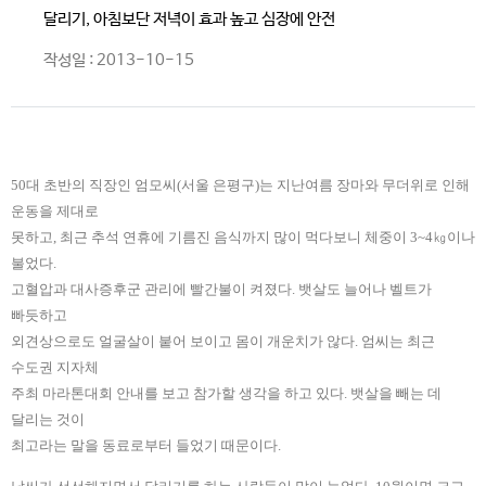
달리기, 아침보단 저녁이 효과 높고 심장에 안전
작성일 : 2013-10-15
50대 초반의 직장인 엄모씨(서울 은평구)는 지난여름 장마와 무더위로 인해
운동을 제대로
못하고, 최근 추석 연휴에 기름진 음식까지 많이 먹다보니 체중이 3~4㎏이나
불었다.
고혈압과 대사증후군 관리에 빨간불이 켜졌다. 뱃살도 늘어나 벨트가
빠듯하고
외견상으로도 얼굴살이 붙어 보이고 몸이 개운치가 않다. 엄씨는 최근
수도권 지자체
주최 마라톤대회 안내를 보고 참가할 생각을 하고 있다. 뱃살을 빼는 데
달리는 것이
최고라는 말을 동료로부터 들었기 때문이다.