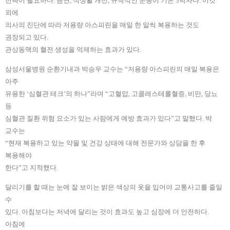
전략이 필요하다. 금연, 식생활 개선, 규칙적인 운동이 기본 3박자다. 이것
외에
의사의 진단에 따라 저용량 아스피린을 매일 한 알씩 복용하는 것도
권장되고 있다.
관상동맥의 혈전 생성을 억제하는 효과가 있다.
삼성서울병원 순환기내과 박승우 교수는 “저용량 아스피린의 매일 복용은
아주
유용한 ‘심혈관 테크’의 하나”라며 “고혈압, 고콜레스테롤혈증, 비만, 당뇨
등
심혈관 질환 위험 요소가 있는 사람에게 예방 효과가 있다”고 말했다. 박
교수는
“현재 복용하고 있는 약물 및 건강 상태에 대해 전문가와 상담을 한 후
복용해야
한다”고 지적했다.
달리기를 할 때는 눈에 잘 보이는 밝은 색상의 옷을 입어야 교통사고를 줄일
수
있다. 아침보다는 저녁에 달리는 것이 효과도 높고 심장에 더 안전하다.
아침에