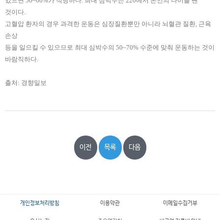
있으면 50~60%가 적당하다. 최대 심박수는 220에서 본인의 나이를 뺀
것이다.
고혈압 환자의 경우 과격한 운동은 심장질환뿐만 아니라 뇌혈관 질환, 근육
손상
등을 일으킬 수 있으므로 최대 심박수의 50~70% 수준에 맞춰 운동하는 것이
바람직하다.
출처: 경향일보
이전
목록
다음
개인정보처리방침
이용약관
이메일수집거부