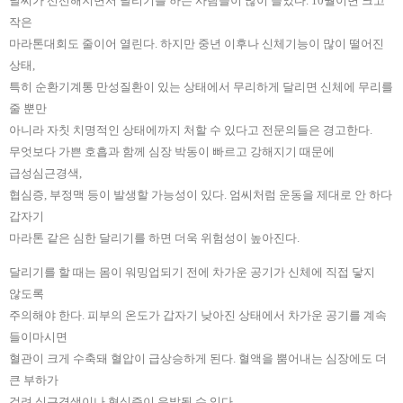
날씨가 선선해지면서 달리기를 하는 사람들이 많이 늘었다. 10월이면 크고
작은
마라톤대회도 줄이어 열린다. 하지만 중년 이후나 신체기능이 많이 떨어진
상태,
특히 순환기계통 만성질환이 있는 상태에서 무리하게 달리면 신체에 무리를
줄 뿐만
아니라 자칫 치명적인 상태에까지 처할 수 있다고 전문의들은 경고한다.
무엇보다 가쁜 호흡과 함께 심장 박동이 빠르고 강해지기 때문에
급성심근경색,
협심증, 부정맥 등이 발생할 가능성이 있다. 엄씨처럼 운동을 제대로 안 하다
갑자기
마라톤 같은 심한 달리기를 하면 더욱 위험성이 높아진다.
달리기를 할 때는 몸이 워밍업되기 전에 차가운 공기가 신체에 직접 닿지
않도록
주의해야 한다. 피부의 온도가 갑자기 낮아진 상태에서 차가운 공기를 계속
들이마시면
혈관이 크게 수축돼 혈압이 급상승하게 된다. 혈액을 뿜어내는 심장에도 더
큰 부하가
걸려 심근경색이나 협심증이 유발될 수 있다.