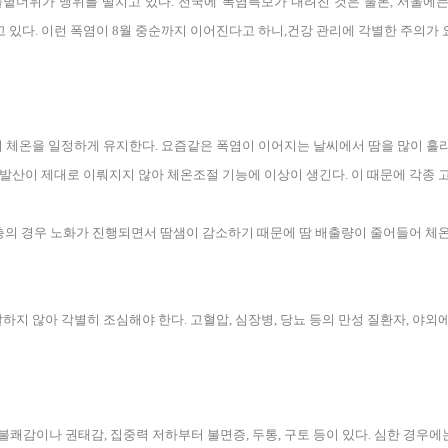
불볕더위가 맹위를 떨치고 있다
.
전국에 폭염특보가 내려진 것은 물론
,
서울에는
고 있다
.
이런 폭염이
8
월 중순까지 이어진다고 하니
,
건강 관리에 각별한 주의가
이 체온을 일정하게 유지한다
.
요즘같은 폭염이 이어지는 날씨에서 땀을 많이 흘
 발산이 제대로 이뤄지지 않아 체온조절 기능에 이상이 생긴다
.
이 때문에 각종
의 경우 노화가 진행되면서 땀샘이 감소하기 때문에 땀 배출량이 줄어들어 체온
하지 않아 각별히 조심해야 한다
.
고혈압
,
심장병
,
당뇨 등의 만성 질환자
,
야외에
 불쾌감이나 권태감
,
집중력 저하부터 불면증
,
두통
,
구토 등이 있다
.
심한 경우에