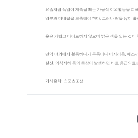
요즘처럼 폭염이 계속될 때는 가급적 야외활동을 피
염분과 미네랄을 보충해야 한다
.
그러나 땀을 많이 흘
옷은 가볍고 타이트하지 않으며 밝은 색을 입는 것이
만약 야외에서 활동하다가 두통이나 어지러움
,
메스꺼
실신
,
의식저하 등의 증상이 발생하면 바로 응급의료
기사출처
:
스포츠조선