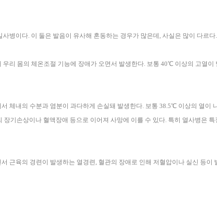
 일사병이다
.
이 둘은 발음이 유사해 혼동하는 경우가 많은데
,
사실은 많이 다르다
.
 우리 몸의 체온조절 기능에 장애가 오면서 발생한다
.
보통
40
℃ 이상의 고열이
래서 체내의 수분과 염분이 과다하게 손실돼 발생한다
.
보통
38.5
℃ 이상의 열이 
 장기손상이나 혈액장애 등으로 이어져 사망에 이를 수 있다
.
특히 열사병은 특
면서 근육의 경련이 발생하는 열경련
,
혈관의 장애로 인해 저혈압이나 실신 등이