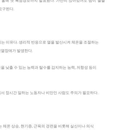
 올해 첫 폭염경보까지 발효됐다
.
가만히 앉아있어도 땀이 줄줄
 요구된다
.
리는 이유다
.
생리적 반응으로 열을 발산시켜 체온을 조절하는
 고열장애가 발생한다
.
을 낮출 수 있는 능력과 탈수를 감지하는 능력
,
저항성 등이
서 장시간 일하는 노동자나 비만인 사람도 주의가 필요하다
.
는 체온 상승
,
현기증
,
근육의 경련을 비롯해 실신이나 의식