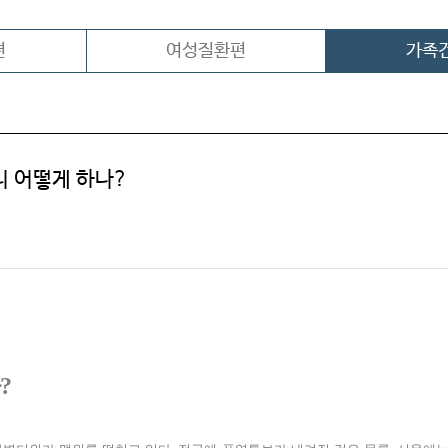
편
여성질환편
가족
리 어떻게 하나?
?