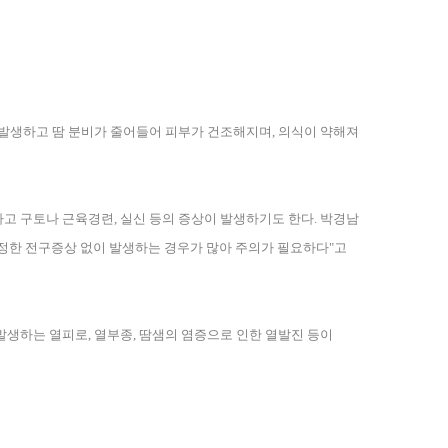
 발생하고 땀 분비가 줄어들어 피부가 건조해지며
,
의식이 약해져
나고 구토나 근육경련
,
실신 등의 증상이 발생하기도 한다
.
박경남
정한 전구증상 없이 발생하는 경우가 많아 주의가 필요하다
"
고
 발생하는 열피로
,
열부종
,
땀샘의 염증으로 인한 열발진 등이