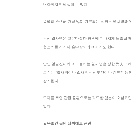
변화까지도 발생할 수 있다
.
폭염과 관련해 가장 많이 거론되는 질환은 열사병과
우선 열사병은 고온다습한 환경에 지나치게 노출될 때
헛소리를 하거나 혼수상태에 빠지기도 한다
.
반면 열탈진이라고도 불리는 일사병은 강한 햇빛 아
교수는
"
열사병이나 일사병은 신부전이나 간부전 등의
강조한다
.
또다른 폭염 관련 질환으로는 과도한 염분이 소실되
있다
.
▲무조건 물만 섭취해도 곤란