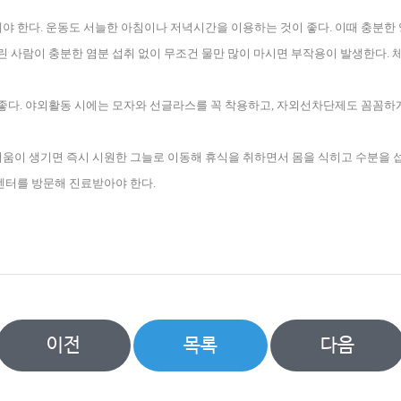
해야 한다
.
운동도 서늘한 아침이나 저녁시간을 이용하는 것이 좋다
.
이때 충분한 
린 사람이 충분한 염분 섭취 없이 무조건 물만 많이 마시면 부작용이 발생한다
.
체
 좋다
.
야외활동 시에는 모자와 선글라스를 꼭 착용하고
,
자외선차단제도 꼼꼼하게
움이 생기면 즉시 시원한 그늘로 이동해 휴식을 취하면서 몸을 식히고 수분을 
센터를 방문해 진료받아야 한다
.
이전
목록
다음