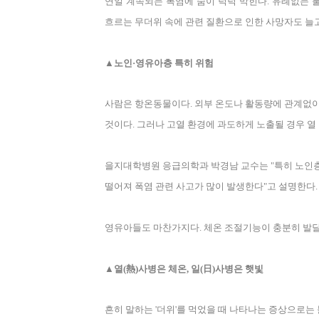
연일 계속되는 폭염에 숨이 턱턱 막힌다
.
유례없는 
흐르는 무더위 속에 관련 질환으로 인한 사망자도 늘
▲노인·영유아층 특히 위험
사람은 항온동물이다
.
외부 온도나 활동량에 관계없
것이다
.
그러나 고열 환경에 과도하게 노출될 경우 열
을지대학병원 응급의학과 박경남 교수는
"
특히 노인층
떨어져 폭염 관련 사고가 많이 발생한다
"
고 설명한다
.
영유아들도 마찬가지다
.
체온 조절기능이 충분히 발달
▲열
(
熱
)
사병은 체온
,
일
(
日
)
사병은 햇빛
흔히 말하는
'
더위
'
를 먹었을 때 나타나는 증상으로는