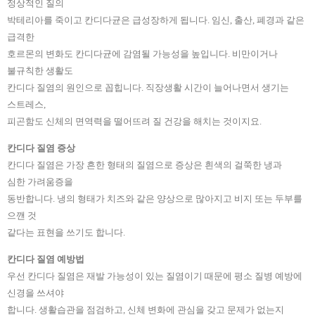
정상적인 질의
박테리아를 죽이고 칸디다균은 급성장하게 됩니다. 임신, 출산, 폐경과 같은
급격한
호르몬의 변화도 칸디다균에 감염될 가능성을 높입니다. 비만이거나
불규칙한 생활도
칸디다 질염의 원인으로 꼽힙니다. 직장생활 시간이 늘어나면서 생기는
스트레스,
피곤함도
신체의 면역력을 떨어뜨려 질 건강을 해치는 것이지요.
칸디다 질염 증상
칸디다 질염은 가장 흔한 형태의 질염으로 증상은 흰색의 걸쭉한 냉과
심한
가려움증을
동반합니다. 냉의 형태가 치즈와 같은 양상으로 많아지고 비지 또는
두부를
으깬 것
같다는 표현을 쓰기도 합니다.
칸디다 질염 예방법
우선 칸디다 질염은 재발 가능성이 있는 질염이기 때문에 평소 질병 예방에
신경을 쓰셔야
합니다. 생활습관을 점검하고, 신체 변화에 관심을 갖고 문제가 없는지