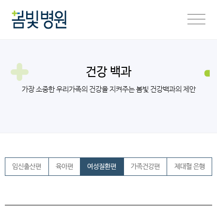
건강 백과
가장 소중한 우리가족의 건강을 지켜주는 봄빛 건강백과의 제안
임신출산편
육아편
여성질환편
가족건강편
제대혈 은행