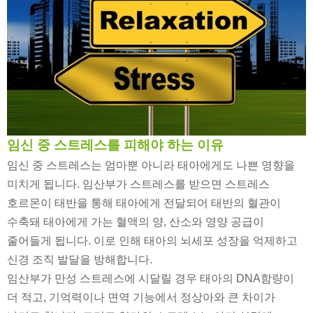
임신 중 스트레스를 피해야 하는 이유
임신 중 스트레스는 엄마뿐 아니라 태아에게도 나쁜 영향을
미치게 됩니다
.
임산부가 스트레스를 받으면 스트레스
호르몬이 태반을 통해 태아에게 전달되어 태반의 혈관이
수축돼 태아에게 가는 혈액의 양
,
산소와 영양 공급이
줄어들게 됩니다
.
이로 인해 태아의 뇌세포 성장을 억제하고
신경 조직 발달을 방해합니다
.
임산부가 만성 스트레스에 시달릴 경우 태아의
DNA
함량이
더 적고
,
기억력이나 면역 기능에서 정상아와 큰 차이가