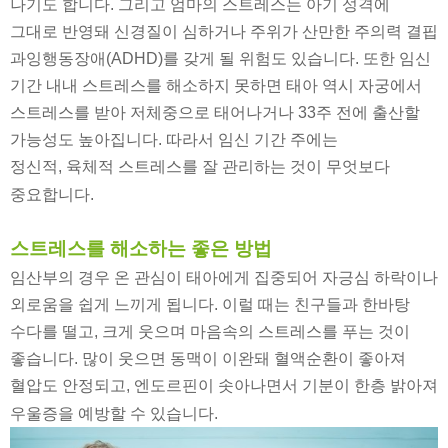
나기도 합니다
.
그리고 엄마의 스트레스는 아기 성격에
그대로 반영돼 신경질이 심하거나 주위가 산만한 주의력 결핍
과잉행동장애
(ADHD)
를 갖게 될 위험도 있습니다
.
또한 임신
기간 내내 스트레스를 해소하지 못하면 태아 역시 자궁에서
스트레스를 받아 저체중으로 태어나거나
33
주 전에 출산할
가능성도 높아집니다
.
따라서 임신 기간 주에는
정신적
,
육체적 스트레스를 잘 관리하는 것이 무엇보다
중요합니다
.
스트레스를 해소하는 좋은 방법
임산부의 경우 온 관심이 태아에게 집중되어 자긍심 하락이나
외로움을 쉽게 느끼게 됩니다
.
이럴 때는 친구들과 한바탕
수다를 떨고
,
크게 웃으며 마음속의 스트레스를 푸는 것이
좋습니다
.
많이 웃으면 동맥이 이완돼 혈액순환이 좋아져
혈압도 안정되고
,
엔도르핀이 솟아나면서 기분이 한층 밝아져
우울증을 예방할 수 있습니다
.