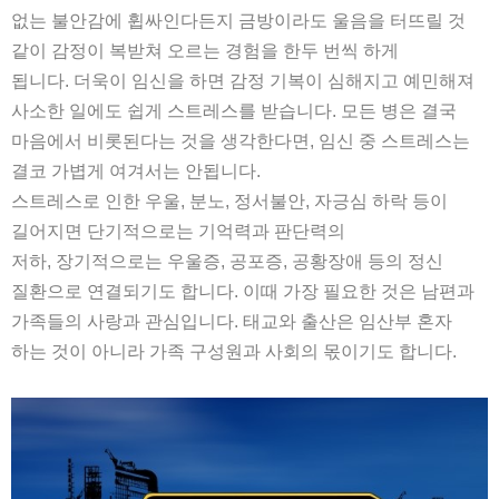
없는 불안감에 휩싸인다든지 금방이라도 울음을 터뜨릴 것
같이 감정이 복받쳐 오르는 경험을 한두 번씩 하게
됩니다
.
더욱이 임신을 하면 감정 기복이 심해지고 예민해져
사소한 일에도 쉽게 스트레스를 받습니다
.
모든 병은 결국
마음에서 비롯된다는 것을 생각한다면
,
임신 중 스트레스는
결코 가볍게 여겨서는 안됩니다
.
스트레스로 인한 우울
,
분노
,
정서불안
,
자긍심 하락 등이
길어지면 단기적으로는 기억력과 판단력의
저하
,
장기적으로는 우울증
,
공포증
,
공황장애 등의 정신
질환으로 연결되기도 합니다
.
이때 가장 필요한 것은 남편과
가족들의 사랑과 관심입니다
.
태교와 출산은 임산부 혼자
하는 것이 아니라 가족 구성원과 사회의 몫이기도 합니다
.