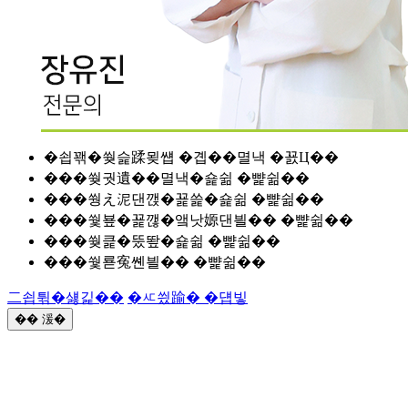
�쇱꽦�쒖슱蹂묒썝 �곕��멸낵 �꾨Ц��
���쒖궛遺��멸낵�숉쉶 �뺥쉶��
���쒕え泥댄깭�꾩쓽�숉쉶 �뺥쉶��
���쒗뵾�꾩깮�앸낫嫄댄븰�� �뺥쉶��
���쒖큹�뚰뙆�숉쉶 �뺥쉶��
���쒗룓寃쏀븰�� �뺥쉶��
二쇱튂�섏긽��
�ㅼ씠踰� �덉빟
�� 湲�