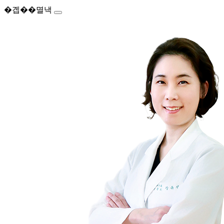
�곕��멸낵